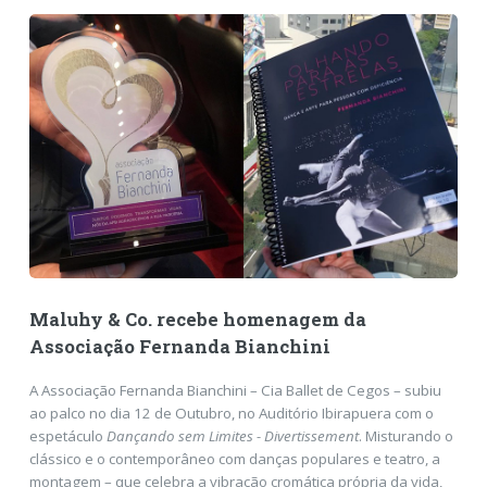
Maluhy & Co. recebe homenagem da
Associação Fernanda Bianchini
A Associação Fernanda Bianchini – Cia Ballet de Cegos – subiu
ao palco no dia 12 de Outubro, no Auditório Ibirapuera com o
espetáculo
Dançando sem Limites - Divertissement
. Misturando o
clássico e o contemporâneo com danças populares e teatro, a
montagem – que celebra a vibração cromática própria da vida,